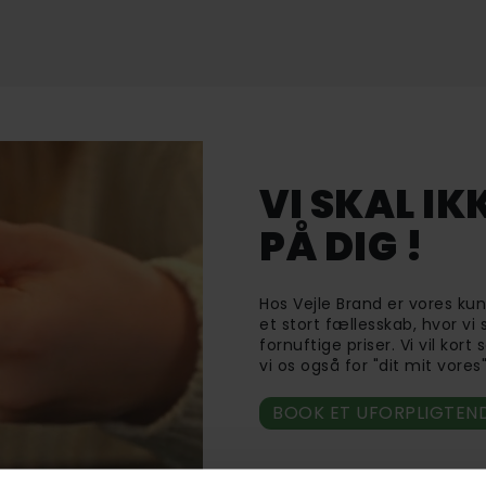
VI SKAL IK
PÅ DIG !
Hos Vejle Brand er vores kun
et stort fællesskab, hvor vi
fornuftige priser. Vi vil kor
vi os også for "dit mit vores
BOOK ET UFORPLIGTEN