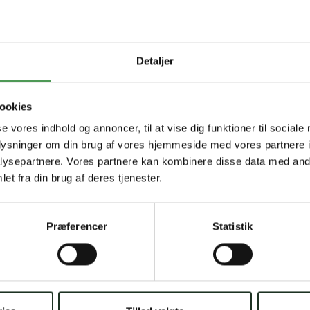
Detaljer
er telefonen, når du ringer, og vi sætter os ned over for dig, 
foretrækker det. Personligt, nemt og ligetil.
ookies
se vores indhold og annoncer, til at vise dig funktioner til sociale
8
MAIL
CHAT MED OS
AKUT HJÆLP
oplysninger om din brug af vores hjemmeside med vores partnere i
ysepartnere. Vores partnere kan kombinere disse data med andr
et fra din brug af deres tjenester.
Præferencer
Statistik