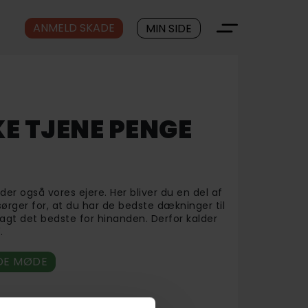
ANMELD SKADE
MIN SIDE
KE TJENE PENGE
der også vores ejere. Her bliver du en del af
 sørger for, at du har de bedste dækninger til
t sagt det bedste for hinanden. Derfor kalder
".
DE MØDE