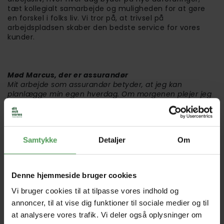
tæt kollegialt samarbejde og muligheden for at gøre
en forskel i folks liv. Vi tror på, at trivsel på
arbejdspladsen skaber den bedste service for vores
kunder.
Mød Marcus, der er assurandør
Mit arbejde som assurandør betyder, at jeg kan
planlægge min egen hverdag. Om morgenen plejer jeg
at have mine administrative opgaver, og om
eftermiddagen tager jeg ud på kundebesøg. Det bliver
lidt mere personligt, når vi sidder fysisk med kunderne i
stedet for, at det hele altid skal være så digitalt.
Samtykke
Detaljer
Om
Denne hjemmeside bruger cookies
Vi bruger cookies til at tilpasse vores indhold og
annoncer, til at vise dig funktioner til sociale medier og til
at analysere vores trafik. Vi deler også oplysninger om