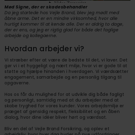
Mød Signe, der er skadesbehandler
Da jeg startede hos Vejle Brand, blev jeg mødt med
åbne arme. Det er en mindre virksomhed, hvor alle
hurtigt kommer til at kende alle. Der er aldrig to dage,
der er ens, og jeg er rigtig glad for både det faglige
arbejde og kollegaerne.
Hvordan arbejder vi?
Vi stræber efter at være de bedste til det, vi laver. Det
gør vi i et hyggeligt og nært miljø, hvor vi er gode til at
støtte og hjælpe hinanden i hverdagen. Vi værdsætter
engagement, samarbejde og en personlig tilgang til
opgaverne.
Hos os får du mulighed for at udvikle dig både fagligt
og personligt, samtidig med at du arbejder med at
skabe tryghed for vores kunder. Vores arbejdsmiljø er
præget af gensidig respekt, fleksibilitet og en åben
dialog, hvor dine idéer bliver hørt og værdsat.
Bliv en del af Vejle Brand Forsikring, og oplev et
arbejdsliv, hvor hver dag byder på nye udfordringer,