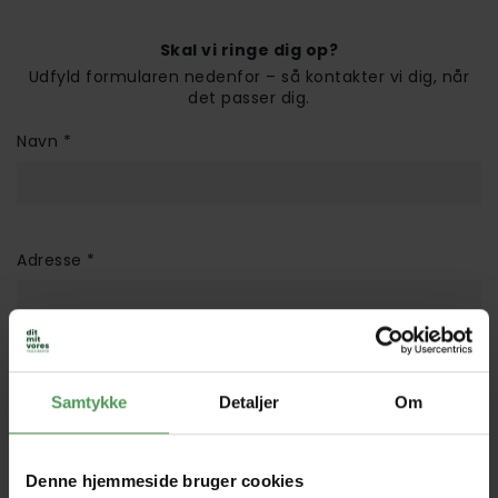
Skal vi ringe dig op?
Udfyld formularen nedenfor – så kontakter vi dig, når
det passer dig.
Navn
*
Adresse
*
Telefon nr.
*
Samtykke
Detaljer
Om
Denne hjemmeside bruger cookies