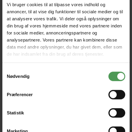
Træffes bedst
*
Vi bruger cookies til at tilpasse vores indhold og
annoncer, til at vise dig funktioner til sociale medier og til
at analysere vores trafik. Vi deler også oplysninger om
din brug af vores hjemmeside med vores partnere inden
Kundenr.
for sociale medier, annonceringspartnere og
analysepartnere. Vores partnere kan kombinere disse
data med andre oplysninger, du har givet dem, eller som
Indtast dit kundenummer, så kan vi bedre forberede os, inden vi ringer
de har indsamlet fra din brug af deres tjenester.
dig op
Jeg bor
Samtykkevalg
Nødvendig
Email
*
Præferencer
Statistik
Jeg vil gerne kontaktes angående
*
Marketing