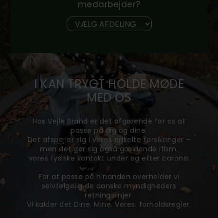
medarbejder?
I KAN TRYGT HOLDE MØDE
MED OS
Hos Vejle Brand er det afgørende for os at
passe på dig og dine.
Det afspejler sig i vores enkelte forsikringer –
men det gør sig også gældende ifbm.
vores fysiske kontakt under og efter corona.
For at passe på hinanden overholder vi
selvfølgelig de danske myndigheders
retningslinjer.
Vi kalder det Dine. Mine. Vores. forholdsregler.