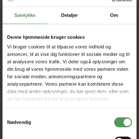
motorcykelforsikringen, og skulle din ægtefælle eller
samlever også køre på to hjul, tegner vi også gerne en
Samtykke
Detaljer
Om
forsikring til hende eller ham, så I begge får en rigtig
god dækning.
Denne hjemmeside bruger cookies
Vi bruger cookies til at tilpasse vores indhold og
annoncer, til at vise dig funktioner til sociale medier og til
at analysere vores trafik. Vi deler også oplysninger om
din brug af vores hjemmeside med vores partnere inden
for sociale medier, annonceringspartnere og
analysepartnere. Vores partnere kan kombinere disse
data med andre oplysninger, du har givet dem, eller som
de har indsamlet fra din brug af deres tjenester.
Motorcykelforsikringens dækninger:
Ansvar er lovpligtig og dækker ansvaret, hvis du
Samtykkevalg
skader andre personer eller køretøjer med din
Nødvendig
motorcykel.
Kasko dækker skader på motorcyklen ved
færdselsuheld, parkeringsskader, tyveri og