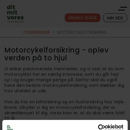
ANMELD SKADE
MIN SIDE
FORSIKRINGER
>
MOTORCYKELFORSIKRING
Motorcykelforsikring - oplev
verden på to hjul
Vi elsker passionerede mennesker, og vi ved, at du som
motorcyklist har en særlig interesse, som du går højt
op i og bruger mange penge på. Derfor skal du også
have den bedste motorcykelforsikring, som dækker dig,
hvis uheldet er ude.
Hvis du har en bilforsikring og en husforsikring hos Vejle
Brand, tilbyder vi dig en motorcykelforsikring, der er
skræddersyet til dig. Vores krav er, at du skal være fyldt
30 år.
Du kan overføre din anciennitet fra din bilforsikring til