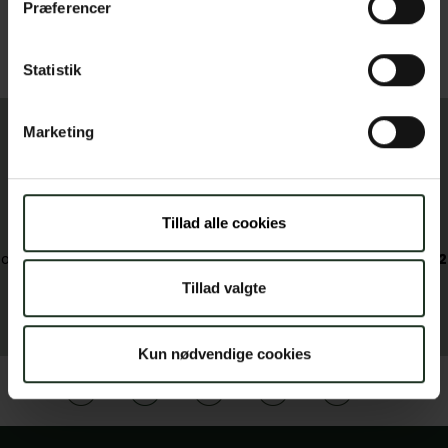
Præferencer
hærværk.
Ved tilvalg dækkes skader i vintermånederne
(december til marts).
Statistik
Marketing
Har du spørgsmål til vores
forsikringer?
Tillad alle cookies
Lad os sammen sikre, at du får lige præcis de forsikringer
og dækninger der matcher dine behov – ring til os på
75 82
62 88
eller send en mail på
police@vejlebrand.dk
Tillad valgte
Vi glæder os til at høre fra dig.
Kun nødvendige cookies