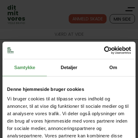
ANMELD SKADE
MIN SIDE
VÆRD AT VIDE
Værd at vide
Vi har samlet vigtig information på denne ”Værd at
Samtykke
Detaljer
Om
vide”-side. Her samler vi kort og relevant information,
som f.eks. privatlivspolitik, gebyrer, opsigelse,
fortrydelsesret, cookies og forsikringssvindel. Så har du
det fulde overblik samlet et sted.
Denne hjemmeside bruger cookies
Vi bruger cookies til at tilpasse vores indhold og
Svindel
annoncer, til at vise dig funktioner til sociale medier og til
at analysere vores trafik. Vi deler også oplysninger om
Cookies
din brug af vores hjemmeside med vores partnere inden
for sociale medier, annonceringspartnere og
Privatlivspolitik
analysepartnere. Vores partnere kan kombinere disse