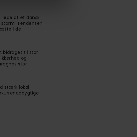
illede af et dansk
g storm. Tendensen
sætte i de
 bidraget til stor
sikkerhed og
åregnes stor
d stærk lokal
onkurrencedygtige