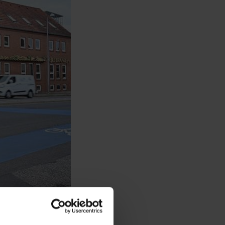
kst på 14 %
v trend, hvor