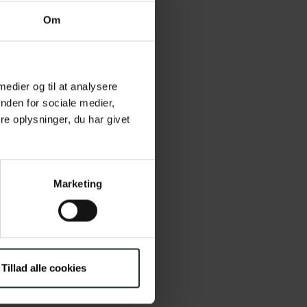
Om
redshed og stærk
ionskraften og
ger administrerende
 medier og til at analysere
tentiale på
nden for sociale medier,
rsikring for
e oplysninger, du har givet
forventningerne og
vilket understøtter
ultat udgør 6,2
Marketing
ioner, fastholder
em skal de
esser.
Tillad alle cookies
eindtægterne som
Claus Lomholdt