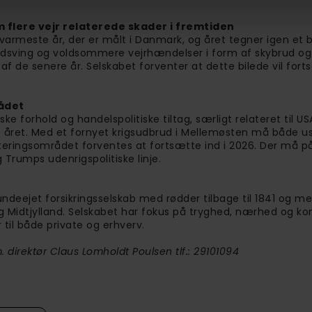
 flere vejr relaterede skader i fremtiden
varmeste år, der er målt i Danmark, og året tegner igen et b
udsving og voldsommere vejrhændelser i form af skybrud o
af de senere år. Selskabet forventer at dette bilede vil fort
ådet
ske forhold og handelspolitiske tiltag, særligt relateret til USA
t af året. Med et fornyet krigsudbrud i Mellemøsten må både u
esteringsområdet forventes at fortsætte ind i 2026. Der må p
 Trumps udenrigspolitiske linje.
undeejet forsikringsselskab med rødder tilbage til 1841 og me
og Midtjylland. Selskabet har fokus på tryghed, nærhed og k
r til både private og erhverv.
 direktør Claus Lomholdt Poulsen tlf.: 29101094