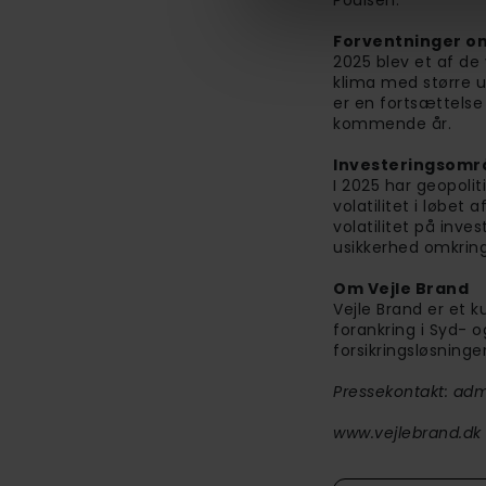
Poulsen.
Forventninger om
2025 blev et af de 
klima med større 
er en fortsættelse 
kommende år.
Investeringsomr
I 2025 har geopoliti
volatilitet i løbe
volatilitet på inv
usikkerhed omkring
Om Vejle Brand
Vejle Brand er et k
forankring i Syd- 
forsikringsløsninge
Pressekontakt: adm.
www.vejlebrand.dk