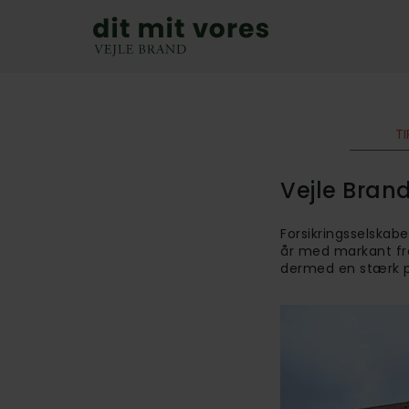
T
Vejle Bran
Forsikringsselskabe
år med markant fre
dermed en stærk p