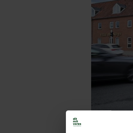
I 2025 steg bruttop
sammenlignet med å