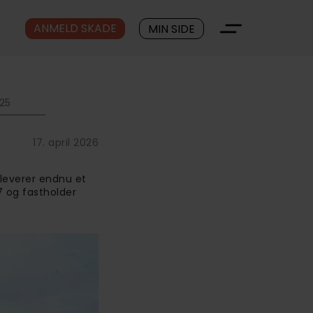
ANMELD SKADE
MIN SIDE
25
17. april 2026
 leverer endnu et
7 og fastholder