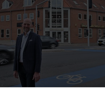
ræmieindtægterne til 180,4 mio. kr., hvilket svarer til en væ
ret før. Udviklingen er en fortsættelse af en flerårig positi