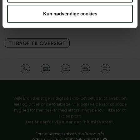
Vejle Brand er i øvrigt et kundeejet selskab, og derfor
skal de ikke tjene penge på forsikringerne.
Kun nødvendige cookies
Kom forbi til en hyggelig snak 12. april og vær med i
konkurrencen.
TILBAGE TIL OVERSIGT
Vejle Brand er et gensidigt selskab. Det betyder, at selskabet
ejes og drives af de forsikrede. Vi er sat i verden for at skabe
tryghed for mennesker med et forsikringsbehov – ikke for at
skabe profit.
Det er derfor vi kalder det ”dit mit vores”.
Forsikringsselskabet Vejle Brand g/s
Gormsgade 2 · 7100 Vejle · 75 82 62 88