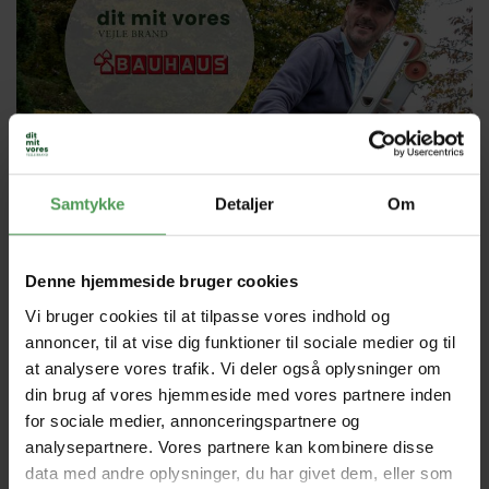
Samtykke
Detaljer
Om
Denne hjemmeside bruger cookies
Vi bruger cookies til at tilpasse vores indhold og
annoncer, til at vise dig funktioner til sociale medier og til
Det lyder som en win, win, og det er det faktisk også.
at analysere vores trafik. Vi deler også oplysninger om
Lørdag 12. april kan du møde Frederik og Søren fra Vejle
din brug af vores hjemmeside med vores partnere inden
Brand hos Bauhaus i Vejle. Her har du mulighed for at
for sociale medier, annonceringspartnere og
booke et uforpligtende forsikringstjek– og samtidig
deltage i konkurrencen om tre gavekort á 1.000 kr. til
analysepartnere. Vores partnere kan kombinere disse
Bauhaus.
data med andre oplysninger, du har givet dem, eller som