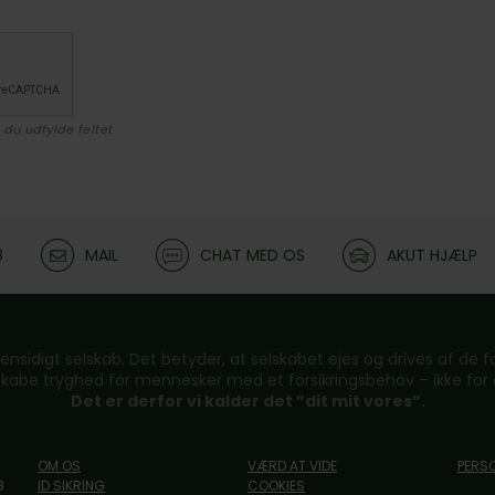
 du udfylde feltet
8
MAIL
CHAT MED OS
AKUT HJÆLP
ensidigt selskab. Det betyder, at selskabet ejes og drives af de for
skabe tryghed for mennesker med et forsikringsbehov – ikke for a
Det er derfor vi kalder det ”dit mit vores”.
OM OS
VÆRD AT VIDE
PERS
8
ID SIKRING
COOKIES