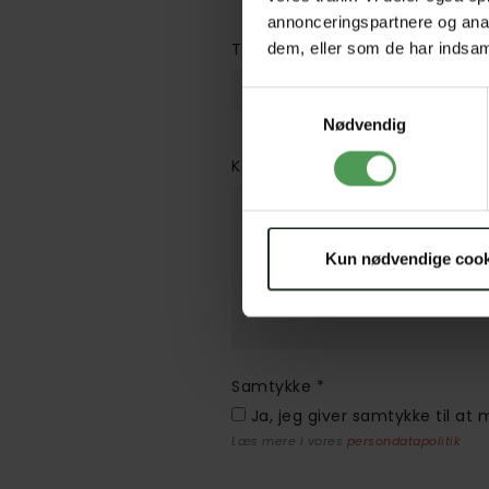
annonceringspartnere og anal
Træffetidspunkt
dem, eller som de har indsaml
Samtykkevalg
Nødvendig
Kommentar
Kun nødvendige cook
Samtykke
*
Ja, jeg giver samtykke til at
Læs mere i vores
persondatapolitik