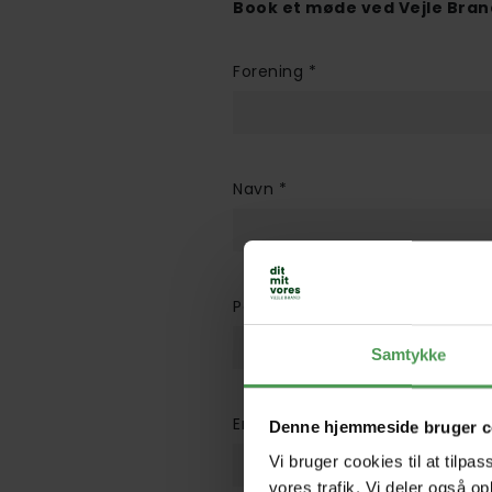
Book et møde ved Vejle Bran
Forening
*
Navn
*
Postnr.
*
Samtykke
Email
*
Denne hjemmeside bruger c
Vi bruger cookies til at tilpas
vores trafik. Vi deler også 