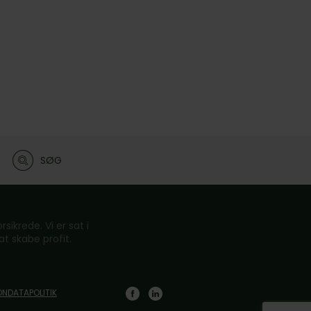
SØG
sikrede. Vi er sat i
t skabe profit.
ONDATAPOLITIK