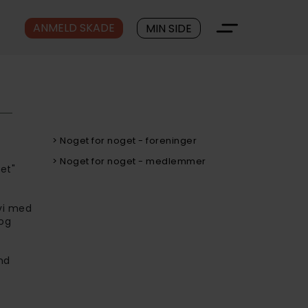
ANMELD SKADE
MIN SIDE
> Noget for noget - foreninger
> Noget for noget - medlemmer
et"
 vi med
 og
nd