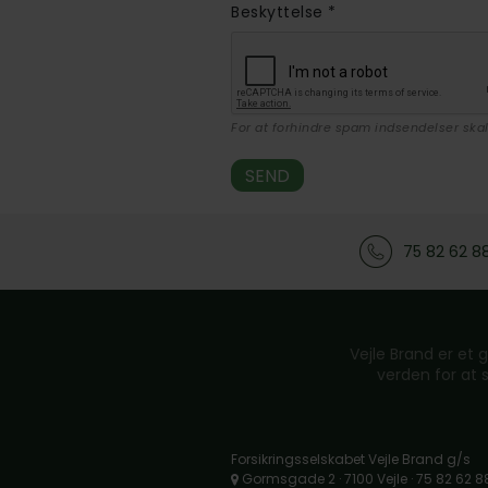
Beskyttelse
*
For at forhindre spam indsendelser skal
75 82 62 8
Vejle Brand er et g
verden for at 
Forsikringsselskabet Vejle Brand g/s
Gormsgade 2 · 7100 Vejle · 75 82 62 8